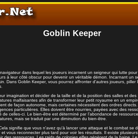
Goblin Keeper
 navigateur dans lequel les joueurs incarnent un seigneur qui lutte po
 cours à leur côté obscur pour devenir un véritable démon. Incarnant un 
in. Dans Goblin Keeper, vous pourrez affronter d'autres joueurs, piller 
s.
imagination et décider de la taille et de la position des salles et des p
ures malfaisantes afin de transformer leur petit royaume en un empire 
illent de façon autonome, mais certaines nécessitent des ordres directs
gences particulières. Elles doivent être nourries, payées avec des ress
ité de celles-ci. Le bien-être est déterminé par l’abondance de ressource
atures, mais se traduit par une diminution du bien-être.
la signifie que vous n'avez qu'à lancer une attaque et le combat se dé
et vous reconnecter plus tard pour voir les résultats. Il existe plusie
enir des ressources. Les raids de colonies elfes génèrent de la haine. Le