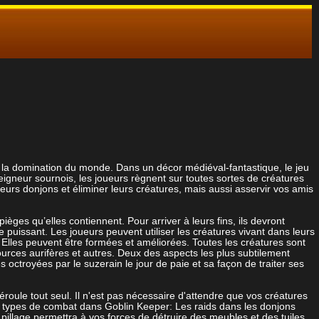
ur la domination du monde. Dans un décor médiéval-fantastique, le jeu
seigneur sournois, les joueurs règnent sur toutes sortes de créatures
leurs donjons et éliminer leurs créatures, mais aussi asservir vos amis
ièges qu’elles contiennent. Pour arriver à leurs fins, ils devront
puissant. Les joueurs peuvent utiliser les créatures vivant dans leurs
. Elles peuvent être formées et améliorées. Toutes les créatures sont
ources aurifères et autres. Deux des aspects les plus subtilement
s octroyées par le suzerain le jour de paie et sa façon de traiter ses
roule tout seul. Il n'est pas nécessaire d'attendre que vos créatures
urs types de combat dans Goblin Keeper: Les raids dans les donjons
 pillage permettra à vos forces de détruire des meubles et des tuiles