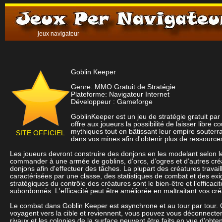
jeux navigateur
Goblin Keeper
Genre: MMO Gratuit de Stratégie
Plateforme: Navigateur Internet
Développeur : Gameforge
GoblinKeeper est un jeu de stratégie gratuit par
offre aux joueurs la possibilité de laisser libre
mythiques tout en bâtissant leur empire souterra
SITE OFFICIEL
dans vos mines afin d'obtenir plus de ressource
Les joueurs devront construire des donjons en les modelant selon leur 
commander à une armée de goblins, d’orcs, d’ogres et d’autres créat
donjons afin d'effectuer des tâches. La plupart des créatures trava
caractérisées par une classe, des statistiques de combat et des exi
stratégiques du contrôle des créatures sont le bien-être et l’efficac
subordonnés. L'efficacité peut être améliorée en maltraitant vos cré
Le combat dans Goblin Keeper est asynchrone et au tour par tour. Ce
voyagent vers la cible et reviennent, vous pouvez vous déconnecter 
rivaux et les colonies de la surface peuvent être faits en vue d'obt