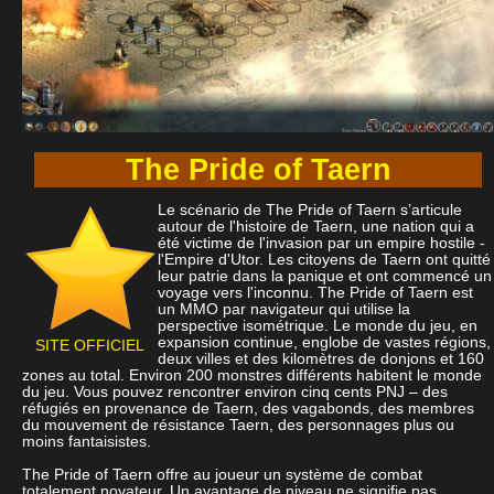
The Pride of Taern
Le scénario de The Pride of Taern s’articule
autour de l'histoire de Taern, une nation qui a
été victime de l'invasion par un empire hostile -
l'Empire d'Utor. Les citoyens de Taern ont quitté
leur patrie dans la panique et ont commencé un
voyage vers l'inconnu. The Pride of Taern est
un MMO par navigateur qui utilise la
perspective isométrique. Le monde du jeu, en
expansion continue, englobe de vastes régions,
SITE OFFICIEL
deux villes et des kilomètres de donjons et 160
zones au total. Environ 200 monstres différents habitent le monde
du jeu. Vous pouvez rencontrer environ cinq cents PNJ – des
réfugiés en provenance de Taern, des vagabonds, des membres
du mouvement de résistance Taern, des personnages plus ou
moins fantaisistes.
The Pride of Taern offre au joueur un système de combat
totalement novateur. Un avantage de niveau ne signifie pas