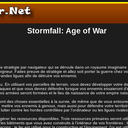
Stormfall: Age of War
 de stratégie par navigateur qui se déroule dans un royaume imaginair
eigneur. Faites preuve de stratégie et allez soit porter la guerre chez vos
grandes ligues afin de détruire vos ennemis.
u. En utilisant vos parcelles de terrain, vous devez développer votre d
taques et que vous devrez défendre lorsque vos ennemis essaieront d'e
 vos armées seront formées et le lieu de naissance de votre empire nais
sont des choses essentielles à la survie, de même que de vous entourer
 mettre vos ennemis à genoux, mais aussi pour défendre votre territoir
tter contre les hordes contrôlées par l’ordinateur ou les ligues rivales 
 gérer les ressources disponibles. Trois ressources primaires seront uti
es bâtiments que vous avez construits à l’intérieur de vos frontières : l
ons ; le fer est utilisé pour la construction et l'équipement, l'or est uti