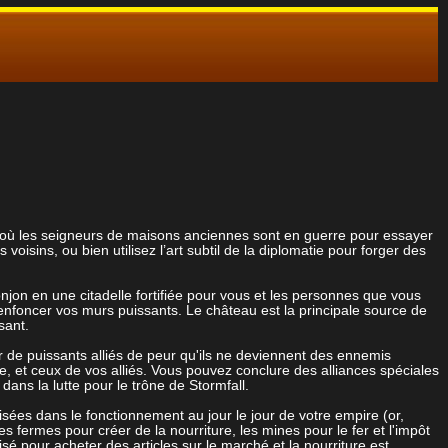
e où les seigneurs de maisons anciennes sont en guerre pour essayer
 voisins, ou bien utilisez l’art subtil de la diplomatie pour forger des
onjon en une citadelle fortifiée pour vous et les personnes que vous
nfoncer vos murs puissants. Le château est la principale source de
sant.
 de puissants alliés de peur qu'ils ne deviennent des ennemis
e, et ceux de vos alliés. Vous pouvez conclure des alliances spéciales
dans la lutte pour le trône de Stormfall.
lisées dans le fonctionnement au jour le jour de votre empire (or,
es fermes pour créer de la nourriture, les mines pour le fer et l'impôt
lisé pour acheter des articles sur le marché et la nourriture est