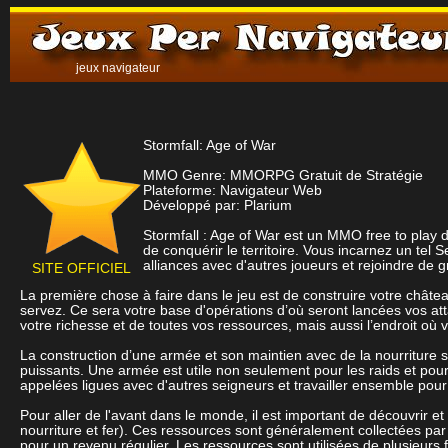
jeux navigateur
Stormfall: Age of War
MMO Genre: MMORPG Gratuit de Stratégie
Plateforme: Navigateur Web
Développé par: Plarium
Stormfall : Age of War est un MMO free to play
de conquérir le territoire. Vous incarnez un tel S
alliances avec d'autres joueurs et rejoindre de 
SITE OFFICIEL
La première chose à faire dans le jeu est de construire votre châtea
servez. Ce sera votre base d'opérations d’où seront lancées vos at
votre richesse et de toutes vos ressources, mais aussi l’endroit où
La construction d’une armée et son maintien avec de la nourriture 
puissants. Une armée est utile non seulement pour les raids et pour
appelées ligues avec d'autres seigneurs et travailler ensemble pour lu
Pour aller de l'avant dans le monde, il est important de découvrir et
nourriture et fer). Ces ressources sont généralement collectées par l
pour un revenu régulier. Les ressources sont utilisées de plusieurs faç